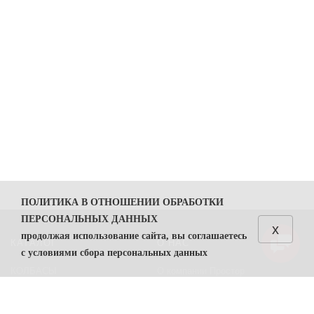
ПОЛИТИКА В ОТНОШЕНИИ ОБРАБОТКИ
ПЕРСОНАЛЬНЫХ ДАННЫХ
x
продолжая использование сайта, вы соглашаетесь
КАТАЛОГ
О НАС
с условиями сбора персональных данных
КОЛБАСЫ
О компании Простор
1. Общие положения
СЫРЫ
Политика безопасности
1.1. Политика в отношении обработки персональных