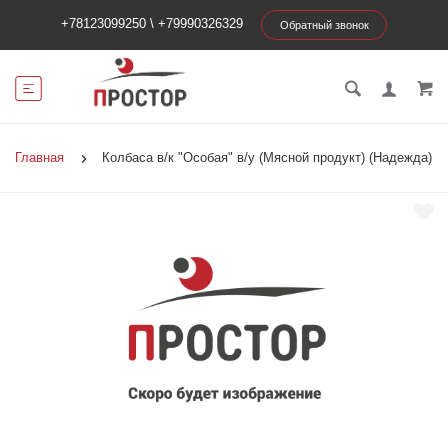
+78123099250
\
+79990326329
Обратный звонок
Главная
Колбаса в/к "Особая" в/у (Мясной продукт) (Надежда)