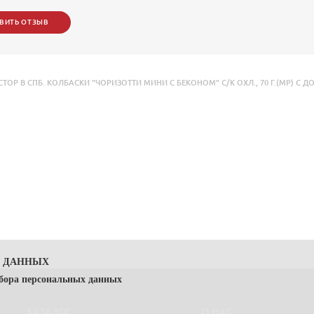
ВИТЬ ОТЗЫВ
Р В СПБ. КОЛБАСКИ "ЧОРИЗОТТИ МИНИ С БЕКОНОМ" С/К ОХЛ.
,
70 Г.(МР) С 
Х ДАННЫХ
сбора персональных данных
КАТАЛОГ
О НАС