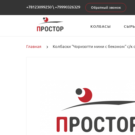
+78123099250
\
+79990326329
Обратный звонок
КОЛБАСЫ
СЫР
Главная
Колбаски "Чоризотти мини с беконом" с/к ох