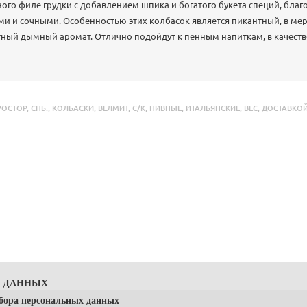
ного филе грудки с добавлением шпика и богатого букета специй, благ
и и сочными. Особенностью этих колбасок является пикантный, в мер
тный дымный аромат. Отлично подойдут к пенным напиткам, в качеств
РОСТОР
,
СПБ.
,
КОЛБАСКИ
,
ВЕЛМИТ
,
С/К
,
ПИВНЫЕ
,
ИТАЛЬЯНСКИЕ
,
ВЕС
,
ДОСТАВКО
Х ДАННЫХ
сбора персональных данных