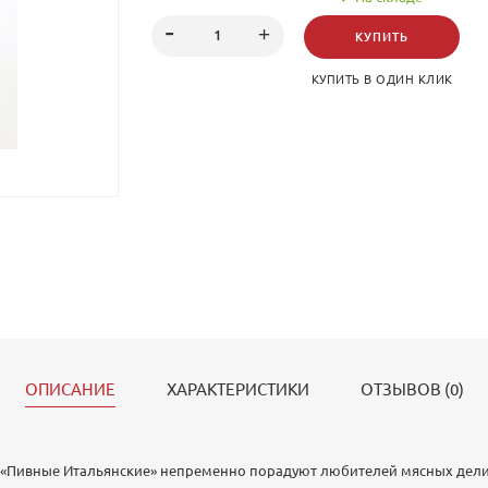
мускатного ореха и приятный дымный аромат. О
пенным напиткам, в качестве быстрого перекуса 
КУПИТЬ
солянку
КУПИТЬ В ОДИН КЛИК
ОПИСАНИЕ
ХАРАКТЕРИСТИКИ
ОТЗЫВОВ (0)
«Пивные Итальянские» непременно порадуют любителей мясных дели