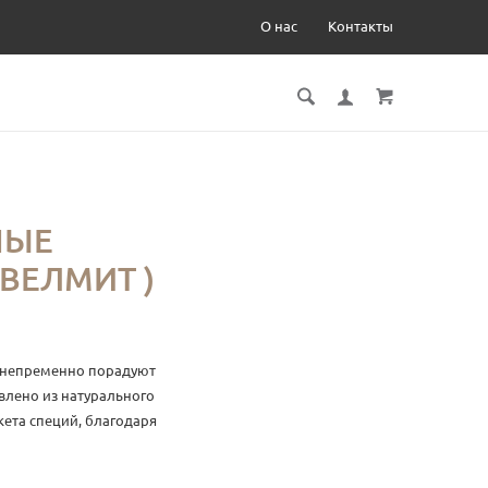
О нас
Контакты
НЫЕ
 ВЕЛМИТ )
 непременно порадуют
влено из натурального
кета специй, благодаря
чными. Особенностью
ый вкус с нотками