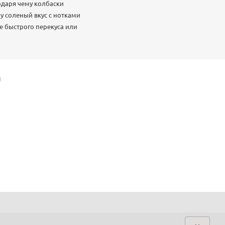
одаря чему колбаски
у соленый вкус с нотками
е быстрого перекуса или
Й