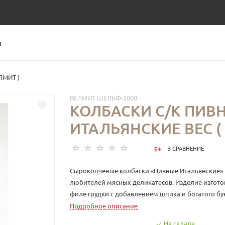
Ы
ЛМИТ )
ВЕЛМИТ ШЕЛЬФ-2000
КОЛБАСКИ С/К ПИВ
ИТАЛЬЯНСКИЕ ВЕС (
В СРАВНЕНИЕ
Сырокопченые колбаски «Пивные Итальянские»
любителей мясных деликатесов. Изделие изгото
филе грудки с добавлением шпика и богатого бу
чему колбаски получились более сытными и со
Подробное описание
этих колбасок является пикантный, в меру солен
На складе