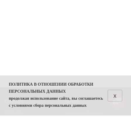
ПОЛИТИКА В ОТНОШЕНИИ ОБРАБОТКИ
ПЕРСОНАЛЬНЫХ ДАННЫХ
x
продолжая использование сайта, вы соглашаетесь
КАТАЛОГ
О НАС
с условиями сбора персональных данных
КОЛБАСЫ
О компании Простор
1. Общие положения
СЫРЫ
Политика безопасности
1.1. Политика в отношении обработки персональных