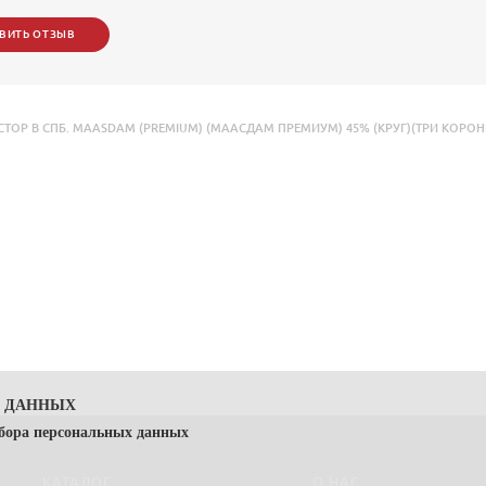
ВИТЬ ОТЗЫВ
Р В СПБ. MAASDAM (PREMIUM) (МААСДАМ ПРЕМИУМ) 45% (КРУГ)(ТРИ КОРОНЫ
Х ДАННЫХ
сбора персональных данных
КАТАЛОГ
О НАС