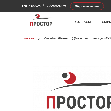
+78123099250
\
+79990326329
Обратный звонок
КОЛБАСЫ
СЫР
Главная
Maasdam (Premium) (Маасдам премиум) 45% 