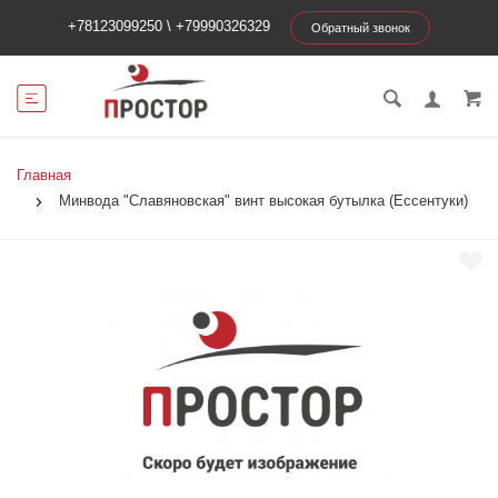
+78123099250
\
+79990326329
Обратный звонок
Главная
Минвода "Славяновская" винт высокая бутылка (Ессентуки)