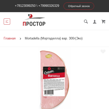
+78123099250
\
+79990326329
Обратный звонок
Главная
Mortadella (Мортаделла) вар. 300г(Эко)