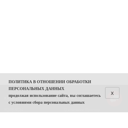
ПОЛИТИКА В ОТНОШЕНИИ ОБРАБОТКИ
ПЕРСОНАЛЬНЫХ ДАННЫХ
x
продолжая использование сайта, вы соглашаетесь
КАТАЛОГ
О НАС
с условиями сбора персональных данных
КОЛБАСЫ
О компании Простор
1. Общие положения
СЫРЫ
Политика безопасности
1.1. Политика в отношении обработки персональных