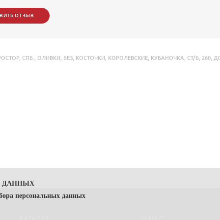
ВИТЬ ОТЗЫВ
РОСТОР
,
СПБ.
,
ОЛИВКИ
,
БЕЗ
,
КОСТОЧКИ
,
КОРОЛЕВСКИЕ
,
КУБАНОЧКА
,
СТ/Б
,
260
,
Д
Х ДАННЫХ
сбора персональных данных
КАТАЛОГ
О НАС