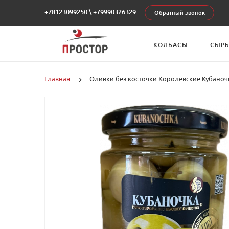
+78123099250
\
+79990326329
Обратный звонок
КОЛБАСЫ
СЫР
Главная
Оливки без косточки Королевские Кубаночка