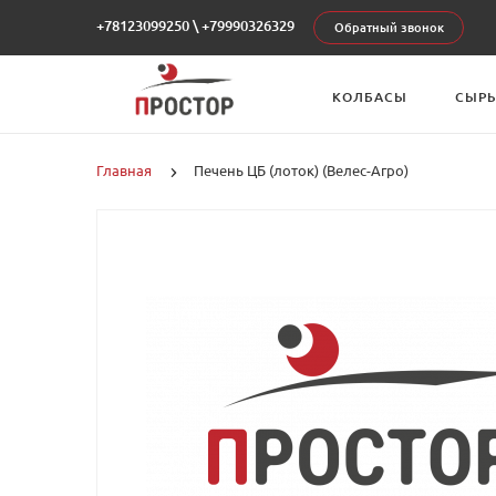
+78123099250
\
+79990326329
Обратный звонок
КОЛБАСЫ
СЫР
Главная
Печень ЦБ (лоток) (Велес-Агро)