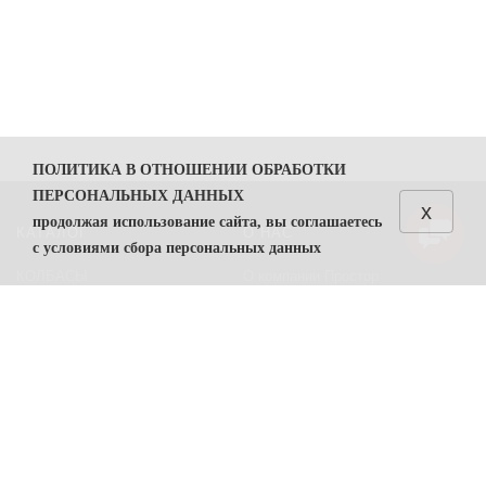
ПОЛИТИКА В ОТНОШЕНИИ ОБРАБОТКИ
ПЕРСОНАЛЬНЫХ ДАННЫХ
x
продолжая использование сайта, вы соглашаетесь
КАТАЛОГ
О НАС
с условиями сбора персональных данных
КОЛБАСЫ
О компании Простор
1. Общие положения
СЫРЫ
Политика безопасности
1.1. Политика в отношении обработки персональных
данных (далее — Политика) направлена на защиту
Преимущества работы с нами
прав и свобод физических лиц, персональные данные
Контакты
которых обрабатывает ООО "Простор"
ИНН
7806557375
(
далее — Оператор).
ПОМОЩЬ
1.2. Политика разработана в соответствии с п. 2 ч. 1
ст. 18.1 Федерального закона от 27 июля 2006 г. №