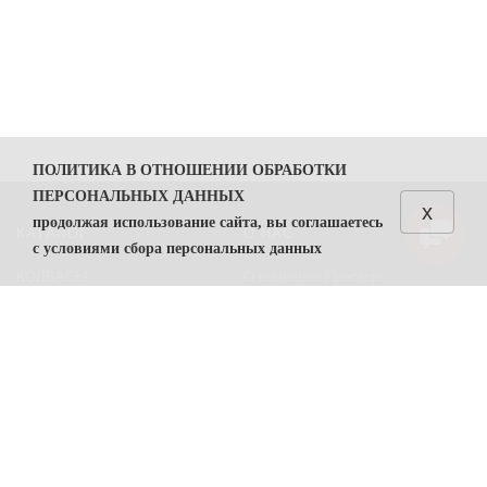
ПОЛИТИКА В ОТНОШЕНИИ ОБРАБОТКИ
ПЕРСОНАЛЬНЫХ ДАННЫХ
x
продолжая использование сайта, вы соглашаетесь
КАТАЛОГ
О НАС
с условиями сбора персональных данных
КОЛБАСЫ
О компании Простор
1. Общие положения
СЫРЫ
Политика безопасности
1.1. Политика в отношении обработки персональных
данных (далее — Политика) направлена на защиту
Преимущества работы с нами
прав и свобод физических лиц, персональные данные
Контакты
которых обрабатывает ООО "Простор"
ИНН
7806557375
(
далее — Оператор).
ПОМОЩЬ
1.2. Политика разработана в соответствии с п. 2 ч. 1
ст. 18.1 Федерального закона от 27 июля 2006 г. №