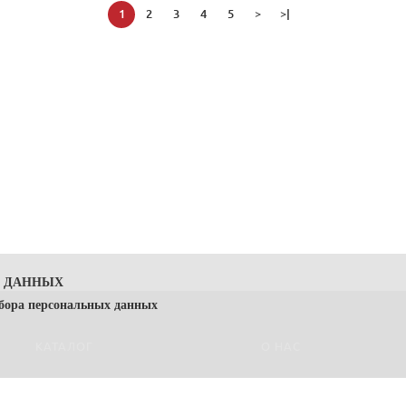
1
2
3
4
5
>
>|
Х ДАННЫХ
сбора персональных данных
КАТАЛОГ
О НАС
 — Политика) направлена на защиту прав и свобод физических лиц, пе
КОЛБАСЫ
О компании Простор