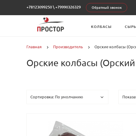
+78123099250
\
+79990326329
Обратный звонок
КОЛБАСЫ
СЫР
Главная
Производитель
Орские колбасы (Орс
Орские колбасы (Орский