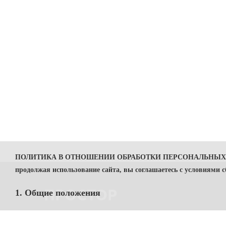
ПОЛИТИКА В ОТНОШЕНИИ ОБРАБОТКИ ПЕРСОНАЛЬНЫ
продолжая использование сайта, вы соглашаетесь с условиями 
ПРОСТОР
1. Общие положения
1.1. Политика в отношении обработки персональных данных (далее
ИНН
7806557375
(
далее — Оператор).
Дистрибьюция продуктов питания раздела