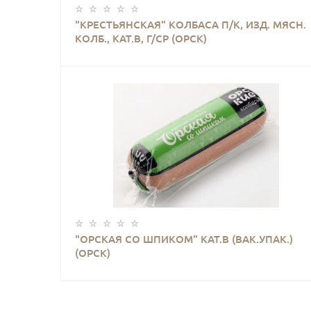
КУПИТЬ
"КРЕСТЬЯНСКАЯ" КОЛБАСА П/К, ИЗД. МЯСН.
КОЛБ., КАТ.В, Г/СР (ОРСК)
КУПИТЬ
"ОРСКАЯ СО ШПИКОМ" КАТ.В (ВАК.УПАК.)
(ОРСК)