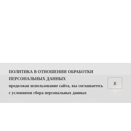
ПОЛИТИКА В ОТНОШЕНИИ ОБРАБОТКИ
ПЕРСОНАЛЬНЫХ ДАННЫХ
x
продолжая использование сайта, вы соглашаетесь
КАТАЛОГ
О НАС
с условиями сбора персональных данных
КОЛБАСЫ
О компании Простор
1. Общие положения
СЫРЫ
Политика безопасности
1.1. Политика в отношении обработки персональных
данных (далее — Политика) направлена на защиту
Преимущества работы с нами
прав и свобод физических лиц, персональные данные