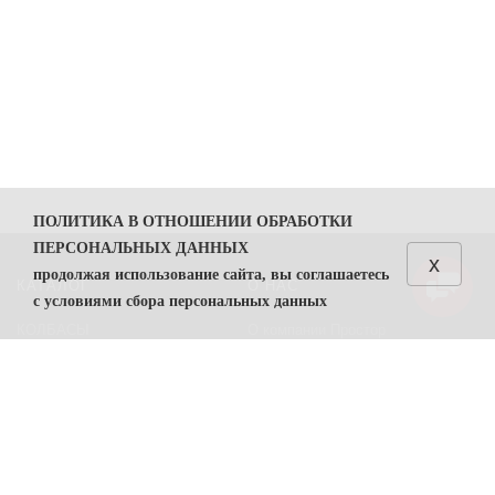
ПОЛИТИКА В ОТНОШЕНИИ ОБРАБОТКИ
ПЕРСОНАЛЬНЫХ ДАННЫХ
x
продолжая использование сайта, вы соглашаетесь
КАТАЛОГ
О НАС
с условиями сбора персональных данных
КОЛБАСЫ
О компании Простор
1. Общие положения
СЫРЫ
Политика безопасности
1.1. Политика в отношении обработки персональных
данных (далее — Политика) направлена на защиту
Преимущества работы с нами
прав и свобод физических лиц, персональные данные
Контакты
которых обрабатывает ООО "Простор"
ИНН
7806557375
(
далее — Оператор).