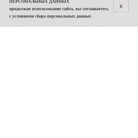
ПЕРСОНАЛЬНЫХ ДАННЫХ
x
продолжая использование сайта, вы соглашаетесь
КАТАЛОГ
О НАС
с условиями сбора персональных данных
КОЛБАСЫ
О компании Простор
1. Общие положения
СЫРЫ
Политика безопасности
1.1. Политика в отношении обработки персональных
данных (далее — Политика) направлена на защиту
Преимущества работы с нами
прав и свобод физических лиц, персональные данные
Контакты
которых обрабатывает ООО "Простор"
ИНН
7806557375
(
далее — Оператор).
ПОМОЩЬ
1.2. Политика разработана в соответствии с п. 2 ч. 1
ст. 18.1 Федерального закона от 27 июля 2006 г. №
Возвраты
152-ФЗ «О персональных данных» (далее — ФЗ «О
Карта сайта
персональных данных»).
Условия соглашения
1.3. Политика содержит сведения, подлежащие
раскрытию в соответствии с ч. 1 ст. 14 ФЗ «О
ПРОСТОР
персональных данных», и является общедоступным
документом.