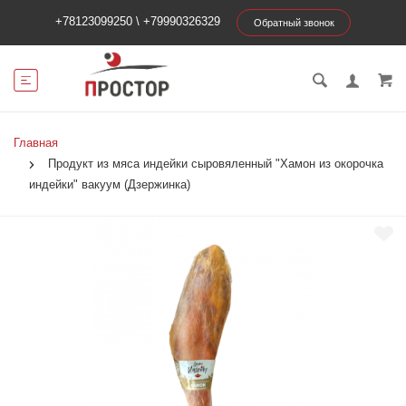
+78123099250
\
+79990326329
Обратный звонок
Главная
Продукт из мяса индейки сыровяленный "Хамон из окорочка
индейки" вакуум (Дзержинка)