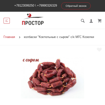
+78123099250
\
+79990326329
Обратный звонок
Главная
колбаски "Коктельные с сыром" с/к МГС Козелки