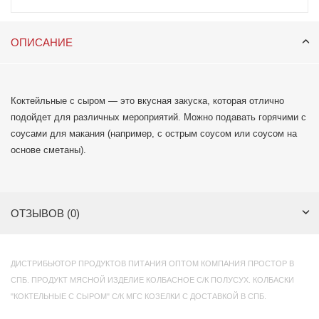
ОПИСАНИЕ
Коктейльные с сыром — это вкусная закуска, которая отлично
подойдет для различных мероприятий. Можно подавать горячими с
соусами для макания (например, с острым соусом или соусом на
основе сметаны).
ОТЗЫВОВ (0)
ДИСТРИБЬЮТОР ПРОДУКТОВ ПИТАНИЯ ОПТОМ КОМПАНИЯ ПРОСТОР В
СПБ. ПРОДУКТ МЯСНОЙ ИЗДЕЛИЕ КОЛБАСНОЕ С/К ПОЛУСУХ. КОЛБАСКИ
"КОКТЕЛЬНЫЕ С СЫРОМ" С/К МГС КОЗЕЛКИ С ДОСТАВКОЙ В СПБ.