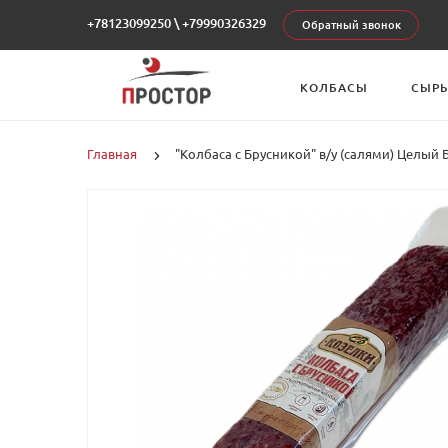
+78123099250
\
+79990326329
Обратный звонок
КОЛБАСЫ
СЫР
Главная
"Колбаса с Брусникой" в/у (салями) Целый 