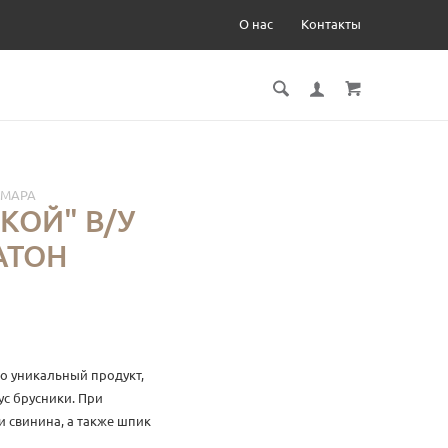
О нас
Контакты
АМАРА
КОЙ" В/У
АТОН
о уникальный продукт,
ус брусники. При
 свинина, а также шпик
стуру и насыщенный вкус.