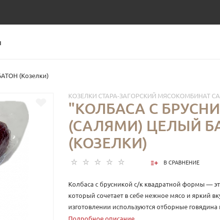
Ы
БАТОН (Козелки)
КОЗЕЛКИ СТАРА-ЗАГОРСКИЙ МЯСОКОМБИНАТ С
"КОЛБАСА С БРУСНИ
(САЛЯМИ) ЦЕЛЫЙ Б
(КОЗЕЛКИ)
В СРАВНЕНИЕ
Колбаса с брусникой с/к квадратной формы — эт
который сочетает в себе нежное мясо и яркий вк
изготовлении используются отборные говядина и
и филе куриное, что придаёт колбасе особую тек
Подробное описание