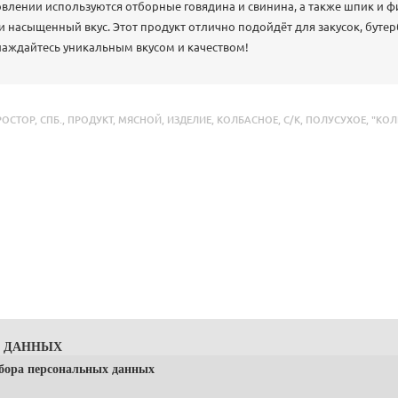
товлении используются отборные говядина и свинина, а также шпик и ф
и насыщенный вкус. Этот продукт отлично подойдёт для закусок, бутер
лаждайтесь уникальным вкусом и качеством!
РОСТОР
,
СПБ.
,
ПРОДУКТ
,
МЯСНОЙ
,
ИЗДЕЛИЕ
,
КОЛБАСНОЕ
,
С/К
,
ПОЛУСУХОЕ
,
"КОЛ
Х ДАННЫХ
сбора персональных данных