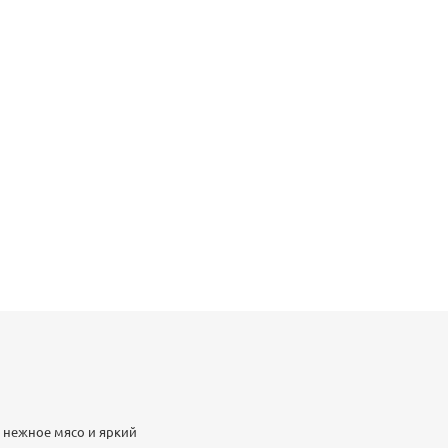
ербродов или как часть
 вкусом и качеством!
е нежное мясо и яркий