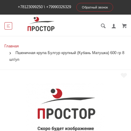
+78123099250
\
+79990326329
Обратный звонок
Главная
Пшеничная крупа Булгур крупный (Кубань Матушка) 600 гр 8
шт/уп