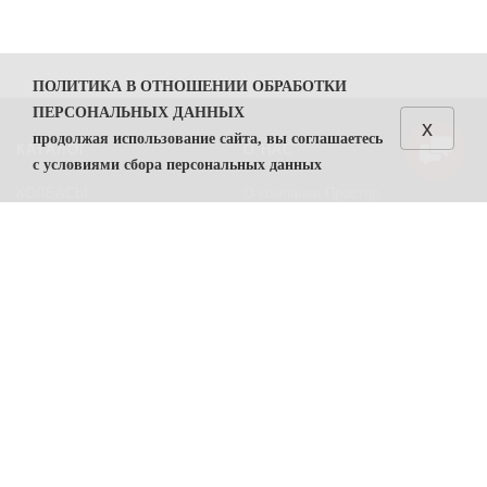
ПОЛИТИКА В ОТНОШЕНИИ ОБРАБОТКИ
ПЕРСОНАЛЬНЫХ ДАННЫХ
x
продолжая использование сайта, вы соглашаетесь
КАТАЛОГ
О НАС
с условиями сбора персональных данных
КОЛБАСЫ
О компании Простор
1. Общие положения
СЫРЫ
Политика безопасности
1.1. Политика в отношении обработки персональных
данных (далее — Политика) направлена на защиту
Преимущества работы с нами
прав и свобод физических лиц, персональные данные
Контакты
которых обрабатывает ООО "Простор"
ИНН
7806557375
(
далее — Оператор).
ПОМОЩЬ
1.2. Политика разработана в соответствии с п. 2 ч. 1
ст. 18.1 Федерального закона от 27 июля 2006 г. №
Возвраты
152-ФЗ «О персональных данных» (далее — ФЗ «О
Карта сайта
персональных данных»).
Условия соглашения