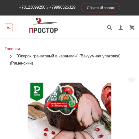
+78123099250
\
+79990326329
Обратный звонок
Главная
"Окорок гранатовый в карамели" (Вакуумная упаковка)
(Раменский)