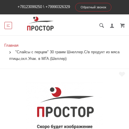
+78123099250
\
+79990326329
Обратный звонок
Главная
"Слайсы с перцем" 30 грамм Шнеллер.С/в продукт из мяса
птицы,охл.Упак. в МГА.(Шеллер)