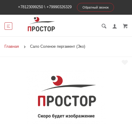
+78123099250
\
+79990326329
Обратный звонок
Главная
Сало Соленое пергамент (Эко)