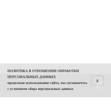
ПОЛИТИКА В ОТНОШЕНИИ ОБРАБОТКИ
ПЕРСОНАЛЬНЫХ ДАННЫХ
x
продолжая использование сайта, вы соглашаетесь
КАТАЛОГ
О НАС
с условиями сбора персональных данных
КОЛБАСЫ
О компании Простор
1. Общие положения
СЫРЫ
Политика безопасности
1.1. Политика в отношении обработки персональных