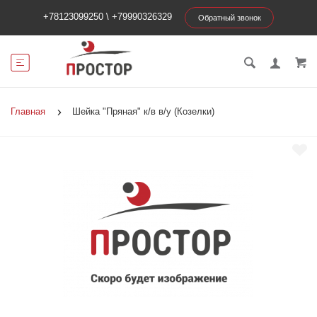
+78123099250
\
+79990326329
Обратный звонок
Главная
Шейка "Пряная" к/в в/у (Козелки)