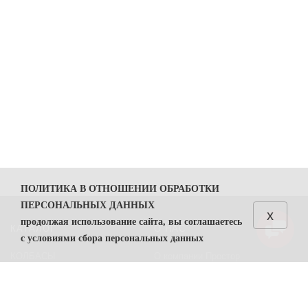
ПОЛИТИКА В ОТНОШЕНИИ ОБРАБОТКИ
ПЕРСОНАЛЬНЫХ ДАННЫХ
x
продолжая использование сайта, вы соглашаетесь
КАТАЛОГ
О НАС
с условиями сбора персональных данных
КОЛБАСЫ
О компании Простор
1. Общие положения
СЫРЫ
Политика безопасности
1.1. Политика в отношении обработки персональных
данных (далее — Политика) направлена на защиту
Преимущества работы с нами