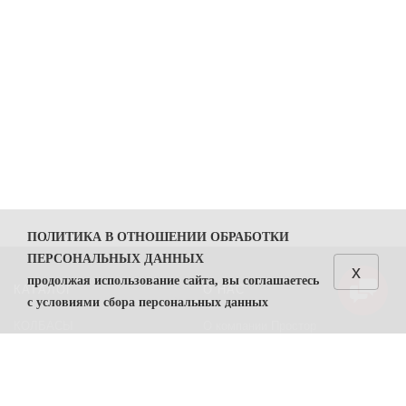
ПОЛИТИКА В ОТНОШЕНИИ ОБРАБОТКИ
ПЕРСОНАЛЬНЫХ ДАННЫХ
x
продолжая использование сайта, вы соглашаетесь
КАТАЛОГ
О НАС
с условиями сбора персональных данных
КОЛБАСЫ
О компании Простор
1. Общие положения
СЫРЫ
Политика безопасности
1.1. Политика в отношении обработки персональных
данных (далее — Политика) направлена на защиту
Преимущества работы с нами