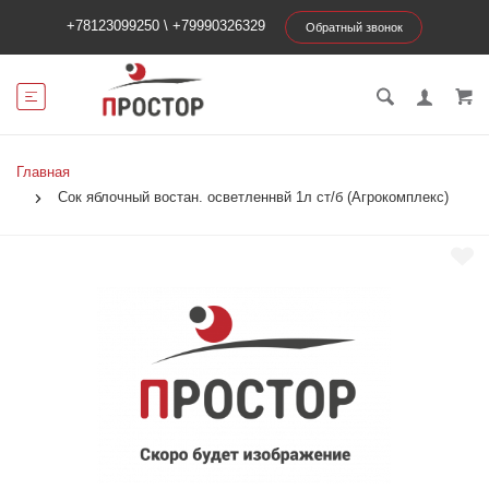
+78123099250
\
+79990326329
Обратный звонок
Главная
Сок яблочный востан. осветленнвй 1л ст/б (Агрокомплекс)