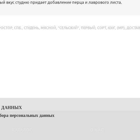
ый вкус студню придает добавление перца и лаврового листа.
РОСТОР
,
СПБ.
,
СТУДЕНЬ
,
МЯСНОЙ
,
"СЕЛЬСКИЙ"
,
ПЕРВЫЙ
,
СОРТ
,
430Г
,
(МР)
,
ДОСТА
Х ДАННЫХ
сбора персональных данных
КАТАЛОГ
О НАС
 — Политика) направлена на защиту прав и свобод физических лиц, пе