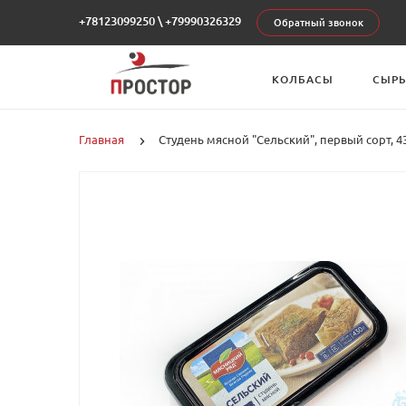
+78123099250
\
+79990326329
Обратный звонок
КОЛБАСЫ
СЫР
Главная
Студень мясной "Сельский", первый сорт, 43