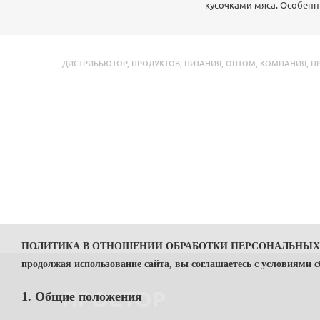
кусочками мяса. Особенн
ДИСТРИБЬЮТОР
,
ПРОДУКТОВ
,
ПИТАНИЯ
,
ОПТОМ
,
КОМПАНИЯ
,
П
ПОЛИТИКА В ОТНОШЕНИИ ОБРАБОТКИ ПЕРСОНАЛЬНЫ
продолжая использование сайта, вы соглашаетесь с условиями 
ПРОСТОР
1. Общие положения
1.1. Политика в отношении обработки персональных данных (далее