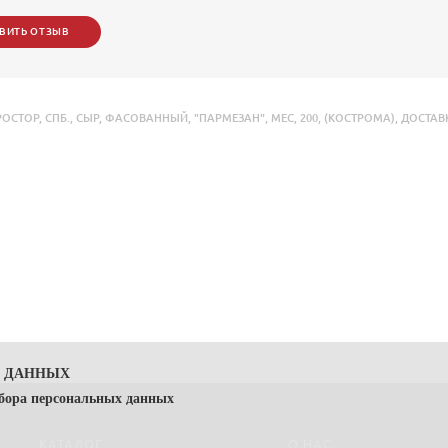
ВИТЬ ОТЗЫВ
РОСТОР
,
СПБ.
,
СЫР
,
ФАСОВАННЫЙ
,
"ПАРМЕЗАН"
,
МЕС
,
200
,
(КОСТРОМА)
,
ДОСТАВ
Х ДАННЫХ
сбора персональных данных
КАТАЛОГ
О НАС