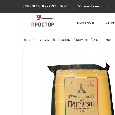
+78123099250
\
+79990326329
Обратный звонок
КОЛБАСЫ
СЫР
Главная
Сыр фасованный "Пармезан", 6 мес ~ 200 гр