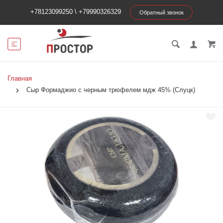
+78123099250
\
+79990326329
Обратный звонок
Главная
Сыр Формаджио с черным трюфелем мдж 45% (Слуцк)