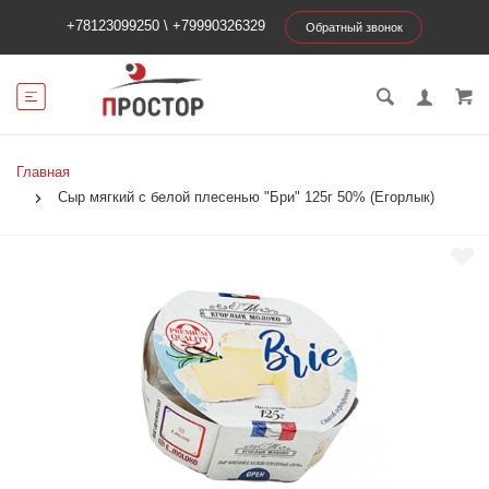
+78123099250
\
+79990326329
Обратный звонок
Главная
Сыр мягкий с белой плесенью "Бри" 125г 50% (Егорлык)