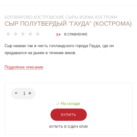
БОГОВАРОВО КОСТРОМСКИЕ СЫРЫ ВОХМА КОСТРОМА
СЫР ПОЛУТВЕРДЫЙ "ГАУДА" (КОСТРОМА)
В СРАВНЕНИЕ
Сыр назван так в честь голландского города Гауда, где он
продавался на рынке в течение веков.
"Гауда" - полутвердый сыр голландской группы, производится из
Подробное описание
цельного коровьего молока. Этот сыр с плотной консистенцией и
небольшим количеством маленьких круглых глазков. Сырное тесто
имеет приятный желтый цвет. Это молодой сыр, зреющий всего 4
недели. Отличается свежим сливочным вкусом с легкой кислинкой
и полутвердым тестом. Жирность составляет 50%.
На складе
КУПИТЬ
Способов употребления "Гауды" великое множество: в различных
горячих блюдах, салатах, супах, соусах, выпечке и сэндвичах (этот
КУПИТЬ В ОДИН КЛИК
сыр отлично поддается плавлению).