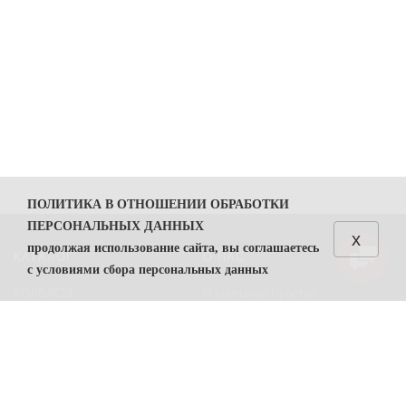
ПОЛИТИКА В ОТНОШЕНИИ ОБРАБОТКИ
ПЕРСОНАЛЬНЫХ ДАННЫХ
x
продолжая использование сайта, вы соглашаетесь
КАТАЛОГ
О НАС
с условиями сбора персональных данных
КОЛБАСЫ
О компании Простор
1. Общие положения
СЫРЫ
Политика безопасности
1.1. Политика в отношении обработки персональных
данных (далее — Политика) направлена на защиту
Преимущества работы с нами
прав и свобод физических лиц, персональные данные
Контакты
которых обрабатывает ООО "Простор"