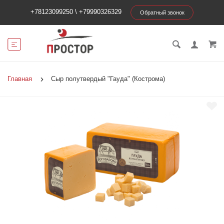
+78123099250
\
+79990326329
Обратный звонок
Главная
Сыр полутвердый "Гауда" (Кострома)