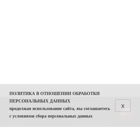
ПОЛИТИКА В ОТНОШЕНИИ ОБРАБОТКИ
ПЕРСОНАЛЬНЫХ ДАННЫХ
x
продолжая использование сайта, вы соглашаетесь
КАТАЛОГ
О НАС
с условиями сбора персональных данных
КОЛБАСЫ
О компании Простор
1. Общие положения
СЫРЫ
Политика безопасности
1.1. Политика в отношении обработки персональных