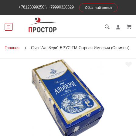
+78123099250
\
+79990326329
Обратный звонок
Главная
Сыр "Альбери" БРУС ТМ Сырная Империя (Ошмяны)