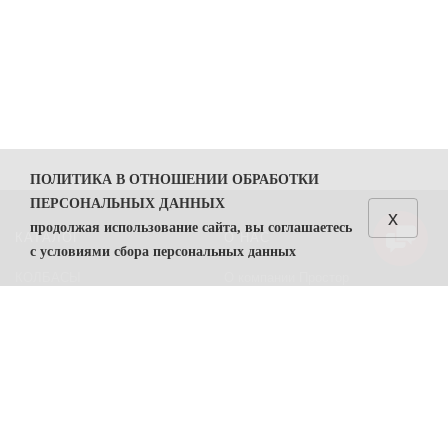
ПОЛИТИКА В ОТНОШЕНИИ ОБРАБОТКИ
ПЕРСОНАЛЬНЫХ ДАННЫХ
x
продолжая использование сайта, вы соглашаетесь
КАТАЛОГ
О НАС
с условиями сбора персональных данных
КОЛБАСЫ
О компании Простор
1. Общие положения
СЫРЫ
Политика безопасности
1.1. Политика в отношении обработки персональных
данных (далее — Политика) направлена на защиту
Преимущества работы с нами
прав и свобод физических лиц, персональные данные
Контакты
которых обрабатывает ООО "Простор"
ИНН
7806557375
(
далее — Оператор).
ПОМОЩЬ
1.2. Политика разработана в соответствии с п. 2 ч. 1