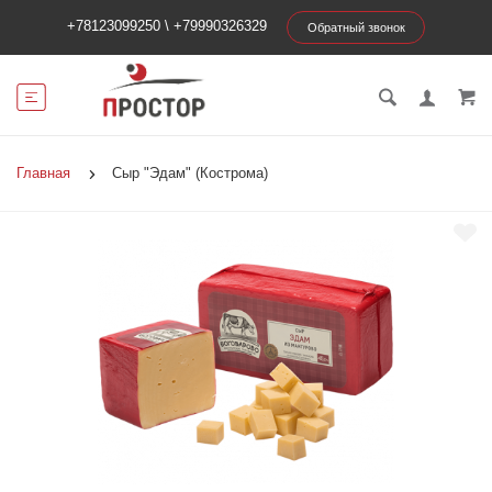
+78123099250
\
+79990326329
Обратный звонок
Главная
Сыр "Эдам" (Кострома)