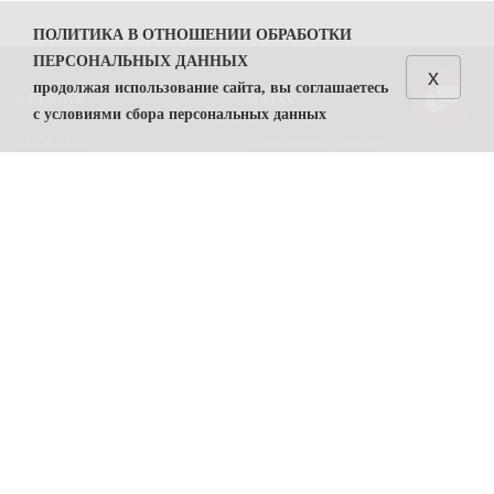
ПОЛИТИКА В ОТНОШЕНИИ ОБРАБОТКИ
ПЕРСОНАЛЬНЫХ ДАННЫХ
x
продолжая использование сайта, вы соглашаетесь
КАТАЛОГ
О НАС
с условиями сбора персональных данных
КОЛБАСЫ
О компании Простор
1. Общие положения
СЫРЫ
Политика безопасности
1.1. Политика в отношении обработки персональных
данных (далее — Политика) направлена на защиту
Преимущества работы с нами
прав и свобод физических лиц, персональные данные
Контакты
которых обрабатывает ООО "Простор"
ИНН
7806557375
(
далее — Оператор).
ПОМОЩЬ
1.2. Политика разработана в соответствии с п. 2 ч. 1
ст. 18.1 Федерального закона от 27 июля 2006 г. №
Возвраты
152-ФЗ «О персональных данных» (далее — ФЗ «О
Карта сайта
персональных данных»).
Условия соглашения
1.3. Политика содержит сведения, подлежащие
раскрытию в соответствии с ч. 1 ст. 14 ФЗ «О