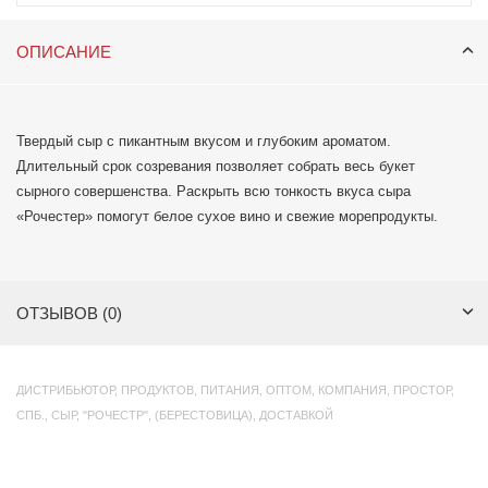
ОПИСАНИЕ
Твердый сыр с пикантным вкусом и глубоким ароматом.
Длительный срок созревания позволяет собрать весь букет
сырного совершенства. Раскрыть всю тонкость вкуса сыра
«Рочестер» помогут белое сухое вино и свежие морепродукты.
ОТЗЫВОВ (0)
ДИСТРИБЬЮТОР
,
ПРОДУКТОВ
,
ПИТАНИЯ
,
ОПТОМ
,
КОМПАНИЯ
,
ПРОСТОР
,
СПБ.
,
СЫР
,
"РОЧЕСТР"
,
(БЕРЕСТОВИЦА)
,
ДОСТАВКОЙ