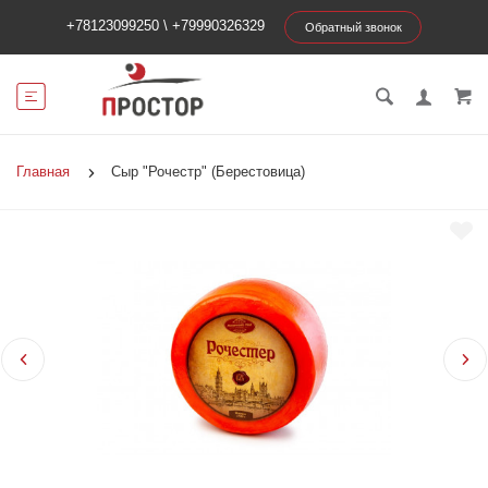
+78123099250
\
+79990326329
Обратный звонок
Главная
Сыр "Рочестр" (Берестовица)