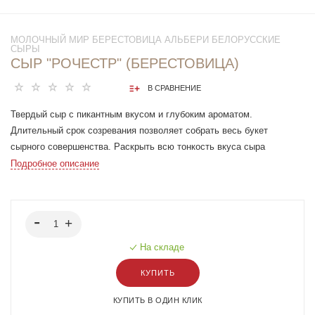
МОЛОЧНЫЙ МИР БЕРЕСТОВИЦА АЛЬБЕРИ БЕЛОРУССКИЕ
СЫРЫ
СЫР "РОЧЕСТР" (БЕРЕСТОВИЦА)
В СРАВНЕНИЕ
Твердый сыр с пикантным вкусом и глубоким ароматом.
Длительный срок созревания позволяет собрать весь букет
сырного совершенства. Раскрыть всю тонкость вкуса сыра
«Рочестер» помогут белое сухое вино и свежие морепродукты.
Подробное описание
На складе
КУПИТЬ
КУПИТЬ В ОДИН КЛИК