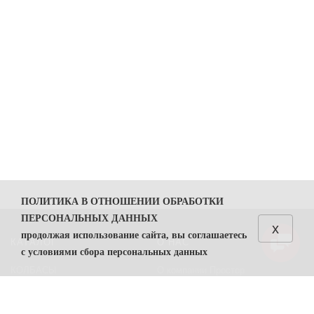
ПОЛИТИКА В ОТНОШЕНИИ ОБРАБОТКИ
ПЕРСОНАЛЬНЫХ ДАННЫХ
x
продолжая использование сайта, вы соглашаетесь
КАТАЛОГ
О НАС
с условиями сбора персональных данных
КОЛБАСЫ
О компании Простор
1. Общие положения
СЫРЫ
Политика безопасности
1.1. Политика в отношении обработки персональных