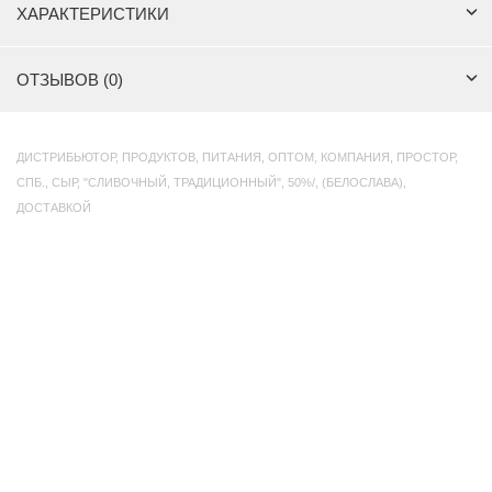
ХАРАКТЕРИСТИКИ
ОТЗЫВОВ (0)
ДИСТРИБЬЮТОР
,
ПРОДУКТОВ
,
ПИТАНИЯ
,
ОПТОМ
,
КОМПАНИЯ
,
ПРОСТОР
,
СПБ.
,
СЫР
,
"СЛИВОЧНЫЙ
,
ТРАДИЦИОННЫЙ"
,
50%/
,
(БЕЛОСЛАВА)
,
ДОСТАВКОЙ