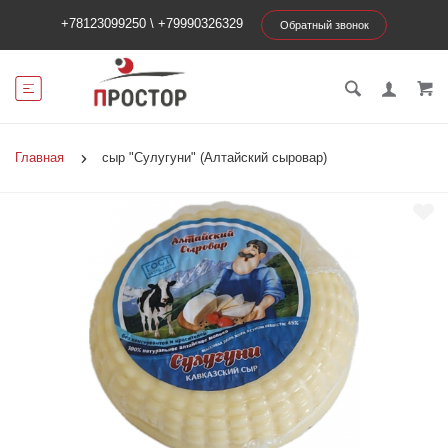
+78123099250
\
+79990326329
Обратный звонок
Главная
сыр "Сулугуни" (Алтайский сыровар)