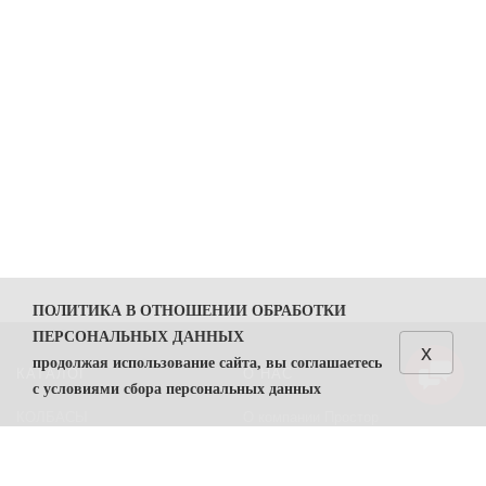
ПОЛИТИКА В ОТНОШЕНИИ ОБРАБОТКИ
ПЕРСОНАЛЬНЫХ ДАННЫХ
x
продолжая использование сайта, вы соглашаетесь
КАТАЛОГ
О НАС
с условиями сбора персональных данных
КОЛБАСЫ
О компании Простор
1. Общие положения
СЫРЫ
Политика безопасности
1.1. Политика в отношении обработки персональных