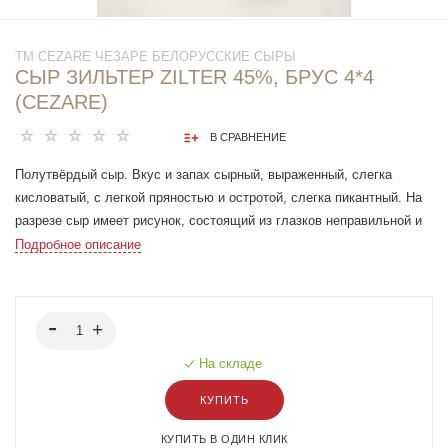
ТМ CEZARE ЧЕЗАРЕ БЕЛОРУССКИЕ СЫРЫ
СЫР ЗИЛЬТЕР ZILTER 45%, БРУС 4*4
(CEZARE)
В СРАВНЕНИЕ
Полутвёрдый сыр. Вкус и запах сырный, выраженный, слегка
кисловатый, с легкой пряностью и остротой, слегка пикантный. На
разрезе сыр имеет рисунок, состоящий из глазков неправильной и
угловатой формы, равномерно расположенных по всей массе.
Подробное описание
Идеально сочетается с ржаным хлебом и темными сортами пива.
Можно использовать в качестве самостоятельной закуски, а также
с овощами, для выпечки или в составе соуса.
На складе
КУПИТЬ
КУПИТЬ В ОДИН КЛИК