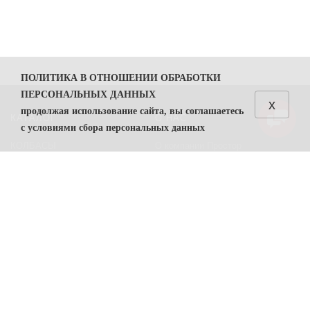
ПОЛИТИКА В ОТНОШЕНИИ ОБРАБОТКИ
ПЕРСОНАЛЬНЫХ ДАННЫХ
x
продолжая использование сайта, вы соглашаетесь
КАТАЛОГ
О НАС
с условиями сбора персональных данных
КОЛБАСЫ
О компании Простор
1. Общие положения
СЫРЫ
Политика безопасности
1.1. Политика в отношении обработки персональных
данных (далее — Политика) направлена на защиту
Преимущества работы с нами
прав и свобод физических лиц, персональные данные
Контакты
которых обрабатывает ООО "Простор"
ИНН
7806557375
(
далее — Оператор).
ПОМОЩЬ
1.2. Политика разработана в соответствии с п. 2 ч. 1
ст. 18.1 Федерального закона от 27 июля 2006 г. №
Возвраты
152-ФЗ «О персональных данных» (далее — ФЗ «О
Карта сайта