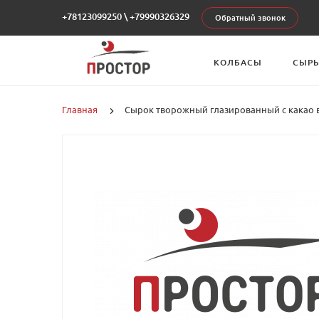
+78123099250
\
+79990326329
Обратный звонок
КОЛБАСЫ
СЫР
Главная
Сырок творожный глазированный с какао в 