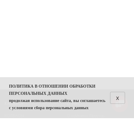
ПОЛИТИКА В ОТНОШЕНИИ ОБРАБОТКИ
ПЕРСОНАЛЬНЫХ ДАННЫХ
x
продолжая использование сайта, вы соглашаетесь
КАТАЛОГ
О НАС
с условиями сбора персональных данных
КОЛБАСЫ
О компании Простор
1. Общие положения
СЫРЫ
Политика безопасности
1.1. Политика в отношении обработки персональных