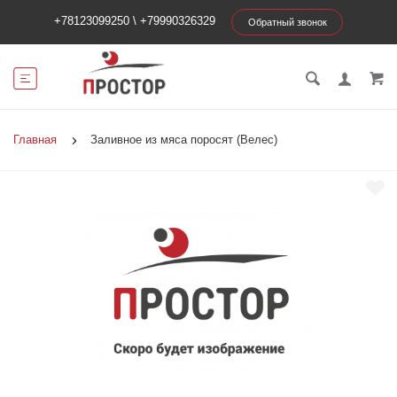
+78123099250
\
+79990326329
Обратный звонок
Главная
Заливное из мяса поросят (Велес)