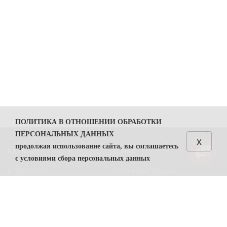
ПОЛИТИКА В ОТНОШЕНИИ ОБРАБОТКИ
ПЕРСОНАЛЬНЫХ ДАННЫХ
x
продолжая использование сайта, вы соглашаетесь
КАТАЛОГ
О НАС
с условиями сбора персональных данных
КОЛБАСЫ
О компании Простор
1. Общие положения
СЫРЫ
Политика безопасности
1.1. Политика в отношении обработки персональных
данных (далее — Политика) направлена на защиту
Преимущества работы с нами
прав и свобод физических лиц, персональные данные
Контакты