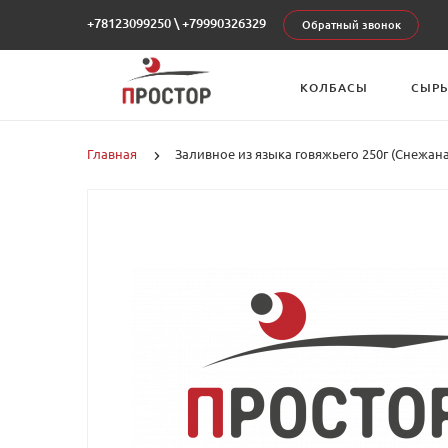
+78123099250
\
+79990326329
Обратный звонок
КОЛБАСЫ
СЫР
Главная
Заливное из языка говяжьего 250г (Снежана