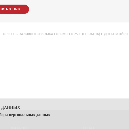
ВИТЬ ОТЗЫВ
 В СПБ. ЗАЛИВНОЕ ИЗ ЯЗЫКА ГОВЯЖЬЕГО 250Г (СНЕЖАНА) С ДОСТАВКОЙ В С
Х ДАННЫХ
сбора персональных данных
КАТАЛОГ
О НАС