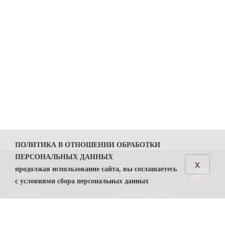
ПОЛИТИКА В ОТНОШЕНИИ ОБРАБОТКИ
ПЕРСОНАЛЬНЫХ ДАННЫХ
x
продолжая использование сайта, вы соглашаетесь
КАТАЛОГ
О НАС
с условиями сбора персональных данных
КОЛБАСЫ
О компании Простор
1. Общие положения
СЫРЫ
Политика безопасности
1.1. Политика в отношении обработки персональных