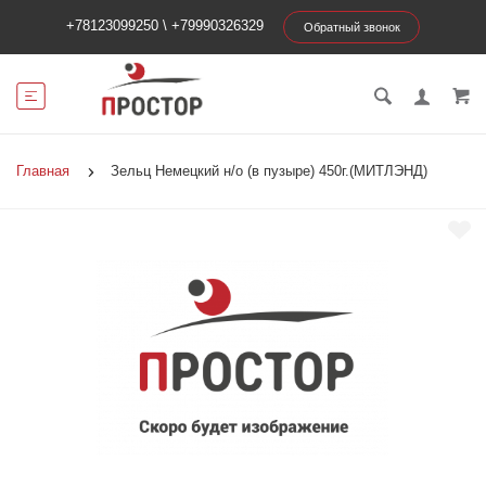
+78123099250
\
+79990326329
Обратный звонок
Главная
Зельц Немецкий н/о (в пузыре) 450г.(МИТЛЭНД)