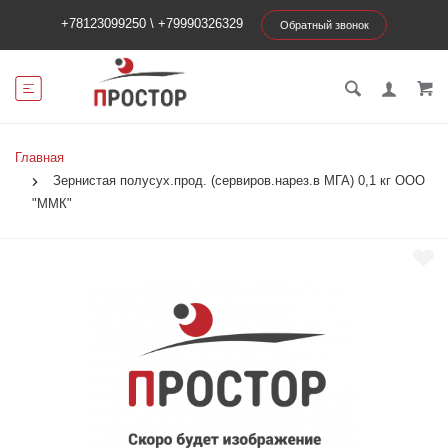
+78123099250
\
+79990326329
Обратный звонок
Главная
Зернистая полусух.прод. (сервиров.нарез.в МГА) 0,1 кг ООО
"ММК"