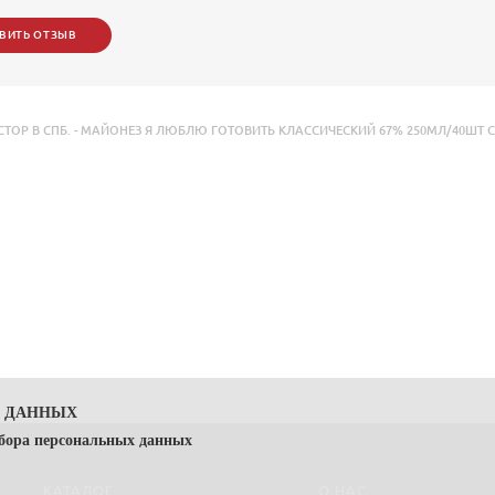
ВИТЬ ОТЗЫВ
Р В СПБ. - МАЙОНЕЗ Я ЛЮБЛЮ ГОТОВИТЬ КЛАССИЧЕСКИЙ 67% 250МЛ/40ШТ С 
Х ДАННЫХ
сбора персональных данных
КАТАЛОГ
О НАС