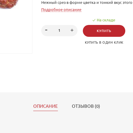
Нежный срез в форме цветка и тонкий вкус этого
сервелата настроит на романтический лад и рас
Подробное описание
сердце даже отъявленного скептика
На складе
КУПИТЬ
КУПИТЬ В ОДИН КЛИК
ОПИСАНИЕ
ОТЗЫВОВ (0)