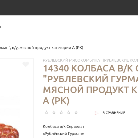
Ы
ман", в/у, мясной продукт категории А (РК)
РУБЛЕВСКИЙ МЯСОКОМБИНАТ (РУБЛЕВСКИЕ КО
14340 КОЛБАСА В/К
"РУБЛЕВСКИЙ ГУРМАН
МЯСНОЙ ПРОДУКТ К
А (РК)
В СРАВНЕНИЕ
Колбаса в/к Сервелат
«Рублёвский Гурман»