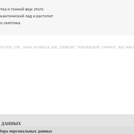
ка и тонкий вкус этого
омантический лад и растопит
о скептика
РОСТОР
,
СПБ.
,
14340
,
КОЛБАСА
,
В/К
,
СЕРВЕЛАТ
,
"РУБЛЕВСКИЙ
,
ГУРМАН"
,
В/У
,
МЯС
Х ДАННЫХ
сбора персональных данных