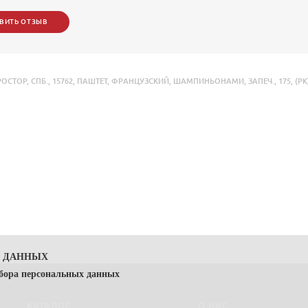
ВИТЬ ОТЗЫВ
РОСТОР
,
СПБ.
,
15762
,
ПАШТЕТ
,
ФРАНЦУЗСКИЙ
,
ШАМПИНЬОНАМИ
,
ЗАПЕЧ.
,
175
,
(РК
Х ДАННЫХ
сбора персональных данных
КАТАЛОГ
О НАС