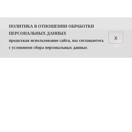
ПОЛИТИКА В ОТНОШЕНИИ ОБРАБОТКИ
ПЕРСОНАЛЬНЫХ ДАННЫХ
x
продолжая использование сайта, вы соглашаетесь
КАТАЛОГ
О НАС
с условиями сбора персональных данных
КОЛБАСЫ
О компании Простор
1. Общие положения
СЫРЫ
Политика безопасности
1.1. Политика в отношении обработки персональных
данных (далее — Политика) направлена на защиту
Преимущества работы с нами
прав и свобод физических лиц, персональные данные
Контакты
которых обрабатывает ООО "Простор"
ИНН
7806557375
(
далее — Оператор).
ПОМОЩЬ
1.2. Политика разработана в соответствии с п. 2 ч. 1
ст. 18.1 Федерального закона от 27 июля 2006 г. №
Возвраты
152-ФЗ «О персональных данных» (далее — ФЗ «О
Карта сайта
персональных данных»).