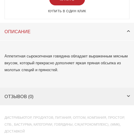
КУПИТЬ В ОДИН КЛИК
ОПИСАНИЕ
Аппетитная сырокопченая говядина обладает выраженным мясным
вкусом, который прекрасно дополняет яркая пряная обсыпка из
молотых специй и пряностей.
ОТЗЫВОВ (0)
ДИСТРИБЬЮТОР
,
ПРОДУКТОВ
,
ПИТАНИЯ
,
ОПТОМ
,
КОМПАНИЯ
,
ПРОСТОР
,
СПБ.
,
БАСТУРМА
,
КАТЕГОРИИ
,
ГОВЯДИНЫ
,
С/К(АГРОКОМПЛЕКС)
,
(ММК)
,
ДОСТАВКОЙ