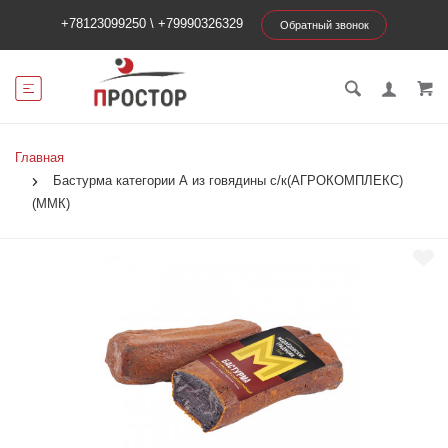
+78123099250
\
+79990326329
Обратный звонок
Главная
Бастурма категории А из говядины с/к(АГРОКОМПЛЕКС)
(ММК)