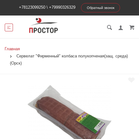
+78123099250
\
+79990326329
Обратный звонок
Главная
Сервелат "Фирменный" колбаса полукопченая(защ. среда)
(Орск)