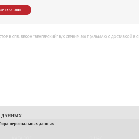
ВИТЬ ОТЗЫВ
В СПБ. БЕКОН "ВЕНГЕРСКИЙ" В/К СЕРВИР. 500 Г (АЛЬМАК) С ДОСТАВКОЙ В С
Х ДАННЫХ
сбора персональных данных
КАТАЛОГ
О НАС