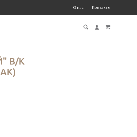
О нас
Контакты
" В/К
МАК)