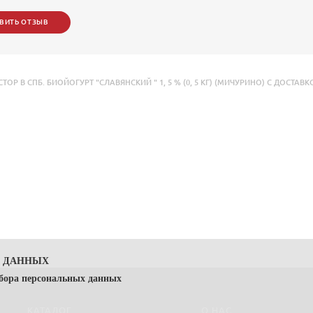
ВИТЬ ОТЗЫВ
Р В СПБ. БИОЙОГУРТ "СЛАВЯНСКИЙ " 1
,
5 % (0
,
5 КГ) (МИЧУРИНО) С ДОСТАВКО
Х ДАННЫХ
сбора персональных данных
КАТАЛОГ
О НАС