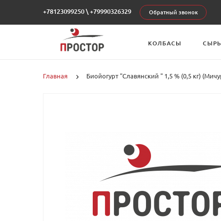
+78123099250
\
+79990326329
Обратный звонок
КОЛБАСЫ
СЫР
Главная
Биойогурт "Славянский " 1,5 % (0,5 кг) (Мич