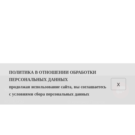
ПОЛИТИКА В ОТНОШЕНИИ ОБРАБОТКИ
ПЕРСОНАЛЬНЫХ ДАННЫХ
x
продолжая использование сайта, вы соглашаетесь
КАТАЛОГ
О НАС
с условиями сбора персональных данных
КОЛБАСЫ
О компании Простор
1. Общие положения
СЫРЫ
Политика безопасности
1.1. Политика в отношении обработки персональных
данных (далее — Политика) направлена на защиту
Преимущества работы с нами
прав и свобод физических лиц, персональные данные
Контакты