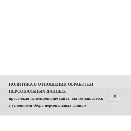
ПОЛИТИКА В ОТНОШЕНИИ ОБРАБОТКИ
ПЕРСОНАЛЬНЫХ ДАННЫХ
x
продолжая использование сайта, вы соглашаетесь
КАТАЛОГ
О НАС
с условиями сбора персональных данных
КОЛБАСЫ
О компании Простор
1. Общие положения
СЫРЫ
Политика безопасности
1.1. Политика в отношении обработки персональных